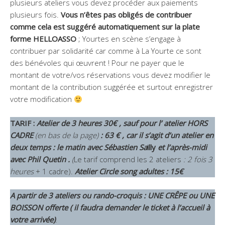
plusieurs ateliers vous devez procéder aux paiements
plusieurs fois.
Vous n’êtes pas obligés de contribuer
comme cela est suggéré automatiquement sur la plate
forme HELLOASSO
; Yourtes en scène s’engage à
contribuer par solidarité car comme à La Yourte ce sont
des bénévoles qui œuvrent ! Pour ne payer que le
montant de votre/vos réservations vous devez modifier le
montant de la contribution suggérée et surtout enregistrer
votre modification
TARIF :
Atelier de 3 heures 30€ , sauf pour l’ atelier HORS
CADRE
(en bas de la page)
: 63 € , car il s’agit d’un atelier en
deux temps : le matin avec Sébastien Sa
illy
et l’après-midi
avec Phil Quetin .
(
Le tarif comprend les 2 ateliers
: 2 fois 3
heures
+ 1 cadre).
Atelier Circle song adultes : 15€
A partir de 3 ateliers ou rando-croquis : UNE CRÊPE ou UNE
BOISSON
offerte
( il faudra demander le ticket à l’accueil à
votre arrivée)
.