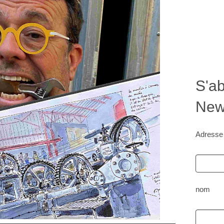
S'ab
News
Adresse
nom