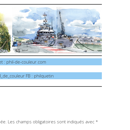
et : phil-de-couleur.com
l_de_couleur FB : philquetin
iée.
Les champs obligatoires sont indiqués avec
*