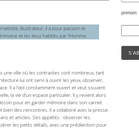
prenom
rnettiste, illustrateur, il a pour passion le
trimoine et les lieux habités par l’Homme.
S'A
ns une ville où les contrastes sont nombreux, tant
itecture lui ont servi à ouvrir les yeux, observer,
ace. Il a l’œil constamment ouvert et veut souvent
elle, la vie d’un espace particulier. Il y revient alors
e dessin pour en garder mémoire dans son carnet
t bien des rencontres. Il a collaboré avec la presse
mans et articles. Ses appétits : observer les
pérer les petits détails, avec une prédilection pour