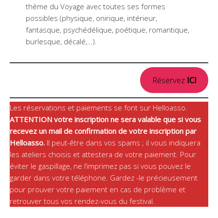
thème du Voyage avec toutes ses formes
possibles (physique, onirique, intérieur,
fantasque, psychédélique, poétique, romantique,
burlesque, décalé,…).
Réservez
ICI
Les réservations et paiements se font sur Helloasso.
ATTENTION votre inscription ne sera valable que si vous
recevez un mail de confirmation de votre inscription par
Helloasso.
Il peut-être dans vos spams ; il vous indiquera
les ateliers choisis et attestera de votre paiement. Pour
éviter le gaspillage, ne l’imprimez pas si vous pouvez le
garder dans votre téléphone. Gardez -le précieusement
pour prouver votre paiement en cas de problème et
retrouver tous vos rendez-vous du festival.