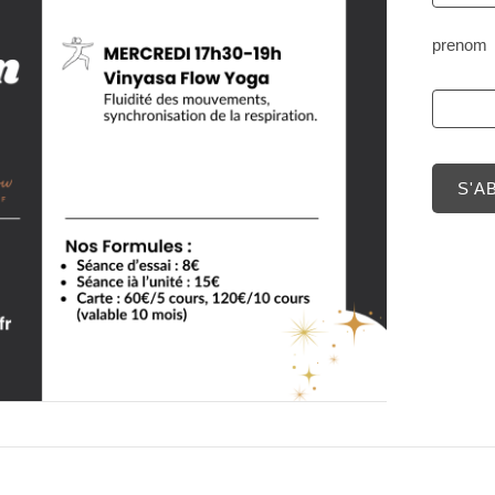
prenom
S'A