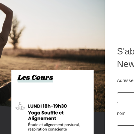
S'ab
News
Adresse
nom