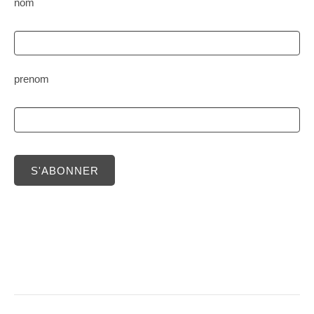
nom
prenom
S'ABONNER