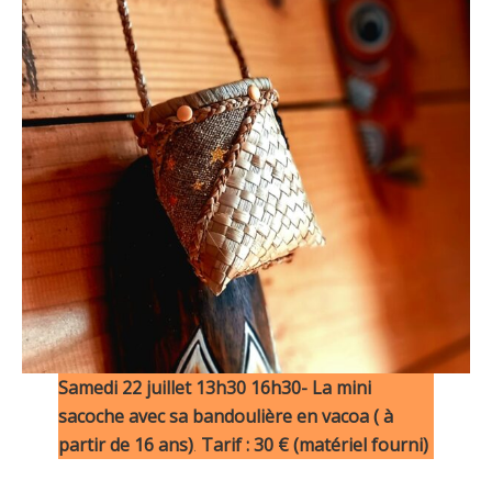
Samedi 22 juillet 13h30 16h30- La mini
sacoche avec sa bandoulière en vacoa ( à
partir de 16 ans)
.
Tarif : 30 € (matériel fourni)