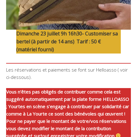
Dimanche 23 juillet 9h 16h30- Customiser sa
bertel (à partir de 14 ans)
.
Tarif : 50 €
(matériel fourni)
Les réservations et paiements se font sur Helloasso ( voir
ci-dessous).
Vous n’êtes pas obligés de contribuer comme cela est
suggéré automatiquement par la plate forme HELLOASSO
; Yourtes en scène s’engage à contribuer par solidarité car
comme à La Yourte ce sont des bénévoles qui œuvrent !
Pour ne payer que le montant de votre/vos réservations
vous devez modifier le montant de la contribution
suggérée et surtout enregistrer votre modification