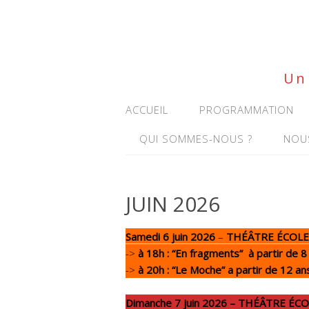
Un 
ACCUEIL
PROGRAMMATION
QUI SOMMES-NOUS ?
NOU
JUIN 2026
Samedi 6 juin 2026
–
THÉÂTRE ÉCOLE
->
à 18h : “En fragments” à partir de 8
->
à 20h : “Le Moche” a partir de 12 an
Dimanche 7 juin 2026 – THÉÂTRE É