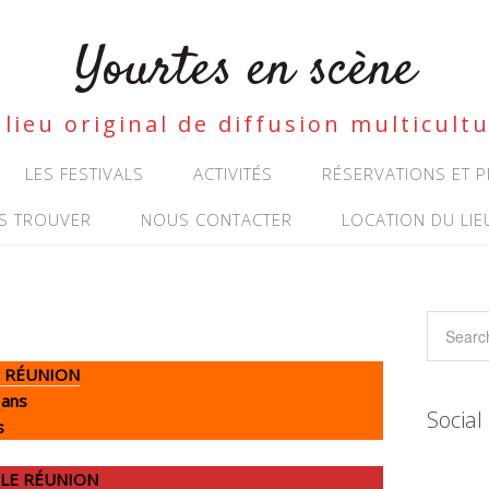
Yourtes en scène
lieu original de diffusion multicultu
LES FESTIVALS
ACTIVITÉS
RÉSERVATIONS ET
S TROUVER
NOUS CONTACTER
LOCATION DU LIE
 RÉUNION
 ans
Social
s
COLE RÉUNION