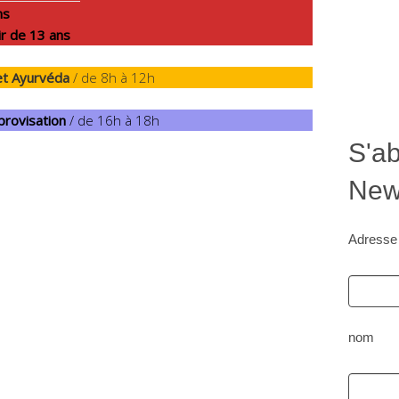
ns
ir de 13 ans
 et Ayurvéda
/ de 8h à 12h
provisation
/ de 16h à 18h
S'ab
News
Adresse
nom