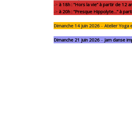
->
à 18h : “Hors la vie” à partir de 12 a
->
à 20h : “Presque Hippolyte…” à part
Dimanche 14 juin 2026
–
Atelier Yoga
Dimanche 21 juin 2026
–
Jam danse im