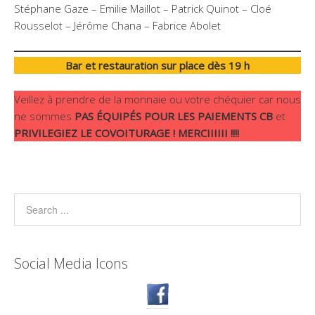
Stéphane Gaze – Emilie Maillot – Patrick Quinot – Cloé
Rousselot – Jérôme Chana – Fabrice Abolet
Bar et restauration sur place dès 19 h
Veillez à prendre de la monnaie ou votre chéquier car nous
ne sommes
PAS ÉQUIPÉS POUR LES PAIEMENTS CB
et
PRIVILEGIEZ LE COVOITURAGE ! MERCIIIIII !!!!
Social Media Icons